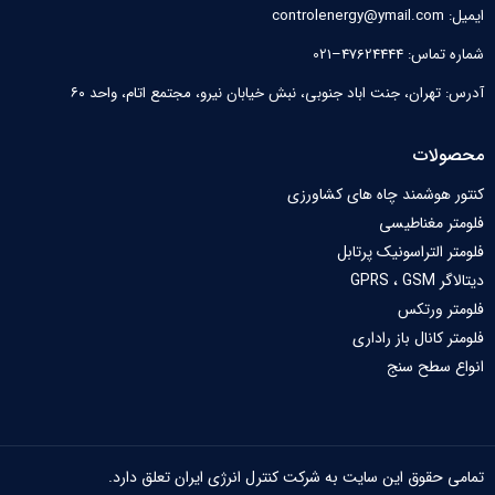
ایمیل: controlenergy@ymail.com
شماره تماس: 47624444–021
آدرس: تهران، جنت اباد جنوبی، نبش خیابان نیرو‌، مجتمع اتام، واحد ۶۰
محصولات
کنتور هوشمند چاه های کشاورزی
فلومتر مغناطیسی
فلومتر التراسونیک پرتابل
دیتالاگر GPRS ، GSM
فلومتر ورتکس
فلومتر کانال باز راداری
انواع سطح سنج
تمامی حقوق این سایت به شرکت کنترل انرژی ایران تعلق دارد.