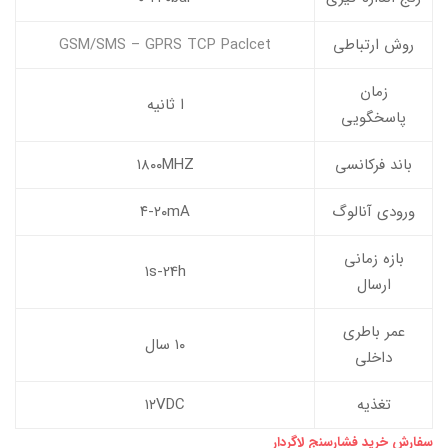
روش ارتباطی
GSM/SMS – GPRS TCP Paclcet
زمان
ا ثانیه
پاسخگویی
باند فرکانسی
۱۸۰۰MHZ
ورودی آنالوگ
۴-۲۰mA
بازه زمانی
۱s-24h
ارسال
عمر باطری
۱۰ سال
داخلی
تغذیه
۱۲VDC
سفارش خرید فشارسنج لاگردار