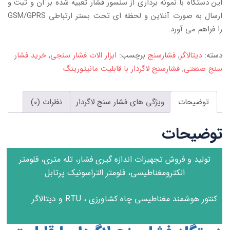
این دستگاه با نمونه برداری از سنسور فشار تعبیه شده بر آن و ثبت و
ارسال به صورت آنلاین و لحظه ای تحت بستر ارتباطی GSM/GPRS
را فراهم می آورد.
دسته:
دیتالاگر
,
فشارسنج
برچسب:
ابزار الات فشار سنجی
,
خرید فشار
سنج صنعتی
,
فشارسنج لاگردار با قابلیت مانیتورینگ
توضیحات
ویژگی های فشار سنج لاگردار
نظرات (0)
توضیحات
تولید و فروش تجهیزات اندازه گیری فشار، تله متری، فلومتر
الکترومغناطیسی، فلومتر التراسونیک پرتابل
کنتور هوشمند مغناطیسی چاه کشاورزی ، RTU و دیتالاگر