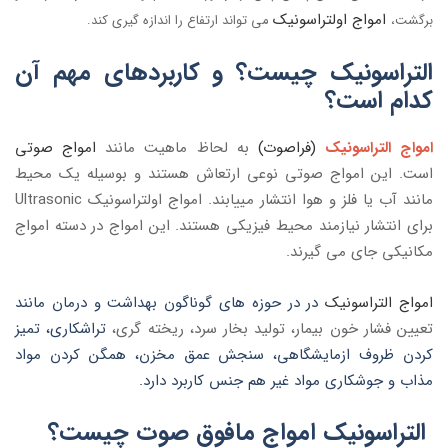
امواج اولتراسونیک
برگشت،
می تواند ارتفاع را اندازه گیری کند.
التراسونیک چیست؟ و کاربردهای مهم آن
کدام است؟
امواج
التراسونیک
(فراصوت)
به لحاظ ماهیت مانند
امواج صوتی
است. این امواج صوتی نوعی ارتعاش هستند و بوسیله یک محیط
مانند آب یا فلز و هوا انتشار مییابند. امواج اولتراسونیک Ultrasonic
برای انتشار نیازمند محیط فیزیکی هستند. این امواج در دسته امواج
مکانیکی جای می گیرند.
امواج التراسونیک
در در حوزه های گوناگون بهداشت و درمان مانند
تعیین فشار خون بیمار، تولید بخار سرد، ریخته گری،
تراشکاری، تمیز
کردن ظروف ازمایشگاهی، سنجش عمق مخزن، همگن کردن مواد
مذاب و جوشکاری مواد غیر هم جنس کاربرد دارد.
التراسونیک
امواج مافوق صوت
چیست؟