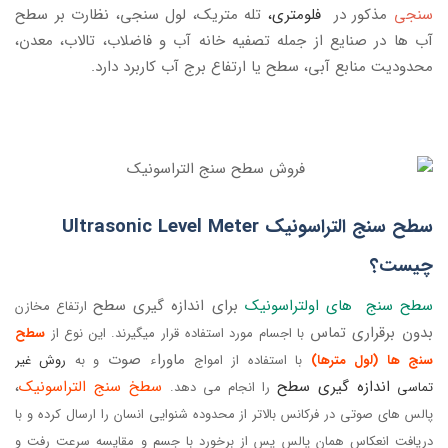
سنجی
مذکور در
فلومتری،
تله متریک، لول سنجی، نظارت بر سطح
آب ها در صنایع از جمله تصفیه خانه آب و فاضلاب، تالاب، معدن،
محدودیت منابع آبی، سطح یا ارتفاع برج آب کاربرد دارد.
سطح سنج التراسونیک Ultrasonic Level Meter
چیست؟
سطح سنج های اولتراسونیک
برای اندازه گیری سطح
ارتفاع مخازن
بدون برقراری تماس
با اجسام مورد استفاده قرار میگیرند.
این نوع از
سطح
ماوراء صوت
سنج ها (لول مترها)
با استفاده از امواج
و به
روش غیر
اندازه گیری سطح
سطخ سنج التراسونیک
،
تماسی
را انجام می دهد.
پالس های صوتی در فرکانس بالاتر از محدوده شنوایی انسان را ارسال کرده و با
دریافت انعکاس همان پالس پس از برخورد با جسم و مقایسه سرعت رفت و