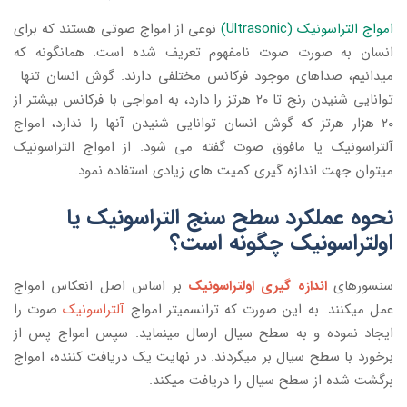
امواج التراسونیک (Ultrasonic)
نوعی از امواج صوتی هستند که برای
انسان به صورت صوت نامفهوم تعریف شده است. همانگونه که
میدانیم، صداهای موجود فرکانس مختلفی دارند. گوش انسان تنها
توانایی شنیدن رنج تا ۲۰ هرتز را دارد، به امواجی با فرکانس بیشتر از
۲۰ هزار هرتز که گوش انسان توانایی شنیدن آنها را ندارد، امواج
آلتراسونیک یا مافوق صوت گفته می شود. از امواج التراسونیک
میتوان جهت اندازه گیری کمیت های زیادی استفاده نمود.
نحوه عملکرد سطح سنج التراسونیک یا
اولتراسونیک چگونه است؟
سنسورهای
اندازه گیری اولتراسونیک
بر اساس اصل انعکاس امواج
عمل میکنند. به این صورت که ترانسمیتر امواج
آلتراسونیک
صوت را
ایجاد نموده و به سطح سیال ارسال مینماید. سپس امواج پس از
برخورد با سطح سیال بر میگردند. در نهایت یک دریافت کننده، امواج
برگشت شده از سطح سیال را دریافت میکند.