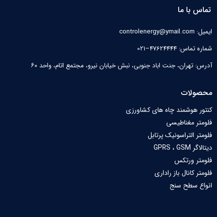
تماس با ما
ایمیل: controlenergy@ymail.com
شماره تماس: 47624444–021
آدرس: تهران، جنت اباد جنوبی، نبش خیابان نیرو‌، مجتمع اتام، واحد ۶۰
محصولات
کنتور هوشمند چاه های کشاورزی
فلومتر مغناطیسی
فلومتر التراسونیک پرتابل
دیتالاگر GPRS ، GSM
فلومتر ورتکس
فلومتر کانال باز راداری
انواع سطح سنج