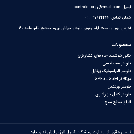
ایمیل: controlenergy@ymail.com
شماره تماس: 47624444–021
آدرس: تهران، جنت اباد جنوبی، نبش خیابان نیرو‌، مجتمع اتام، واحد ۶۰
محصولات
کنتور هوشمند چاه های کشاورزی
فلومتر مغناطیسی
فلومتر التراسونیک پرتابل
دیتالاگر GPRS ، GSM
فلومتر ورتکس
فلومتر کانال باز راداری
انواع سطح سنج
تمامی حقوق این سایت به شرکت کنترل انرژی ایران تعلق دارد.