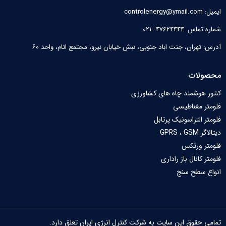
ایمیل: controlenergy@ymail.com
شماره تماس: 47624444–021
آدرس: تهران، جنت اباد جنوبی، نبش خیابان نیرو‌، مجتمع اتام، واحد ۶۰
محصولات
کنتور هوشمند چاه های کشاورزی
فلومتر مغناطیسی
فلومتر التراسونیک پرتابل
دیتالاگر GPRS ، GSM
فلومتر ورتکس
فلومتر کانال باز راداری
انواع سطح سنج
تمامی حقوق این سایت به شرکت کنترل انرژی ایران تعلق دارد.