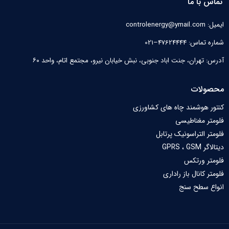
تماس با ما
ایمیل: controlenergy@ymail.com
شماره تماس: 47624444–021
آدرس: تهران، جنت اباد جنوبی، نبش خیابان نیرو‌، مجتمع اتام، واحد ۶۰
محصولات
کنتور هوشمند چاه های کشاورزی
فلومتر مغناطیسی
فلومتر التراسونیک پرتابل
دیتالاگر GPRS ، GSM
فلومتر ورتکس
فلومتر کانال باز راداری
انواع سطح سنج