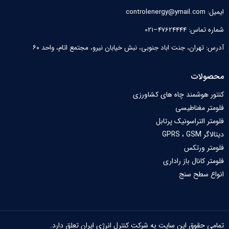
ایمیل: controlenergy@ymail.com
شماره تماس: 47624444–021
آدرس: تهران، جنت اباد جنوبی، نبش خیابان نیرو‌، مجتمع اتام، واحد ۶۰
محصولات
کنتور هوشمند چاه های کشاورزی
فلومتر مغناطیسی
فلومتر التراسونیک پرتابل
دیتالاگر GPRS ، GSM
فلومتر ورتکس
فلومتر کانال باز راداری
انواع سطح سنج
تمامی حقوق این سایت به شرکت کنترل انرژی ایران تعلق دارد.