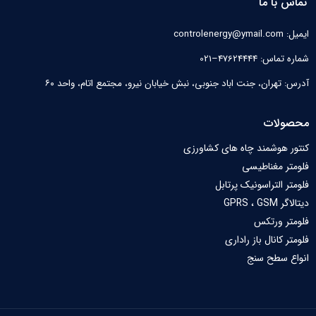
تماس با ما
ایمیل: controlenergy@ymail.com
شماره تماس: 47624444–021
آدرس: تهران، جنت اباد جنوبی، نبش خیابان نیرو‌، مجتمع اتام، واحد ۶۰
محصولات
کنتور هوشمند چاه های کشاورزی
فلومتر مغناطیسی
فلومتر التراسونیک پرتابل
دیتالاگر GPRS ، GSM
فلومتر ورتکس
فلومتر کانال باز راداری
انواع سطح سنج