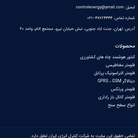
ایمیل: controlenergy@ymail.com
شماره تماس: 47624444–021
آدرس: تهران، جنت اباد جنوبی، نبش خیابان نیرو‌، مجتمع اتام، واحد ۶۰
محصولات
کنتور هوشمند چاه های کشاورزی
فلومتر مغناطیسی
فلومتر التراسونیک پرتابل
دیتالاگر GPRS ، GSM
فلومتر ورتکس
فلومتر کانال باز راداری
انواع سطح سنج
تمامی حقوق این سایت به شرکت کنترل انرژی ایران تعلق دارد.