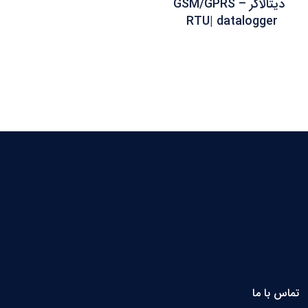
دیتالاگر GSM/GPRS –
RTU| datalogger
تماس با ما